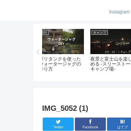
Instagram
ア紹介
ギア紹介
ギア紹介
しいヘキサゴンテ
ヘキサライトの二股
QUICKCAMPの
ブルが登場！これ
化-純正アジャスタブ
掛けベンチが便
とつあれば色々な
ルタープポールエク
ベンチの使い勝
イアウトが楽しめ
ステンションを使っ
オススメを紹介
！
てみた
す-
IMG_5052 (1)
Twitter
Facebook
はてブ