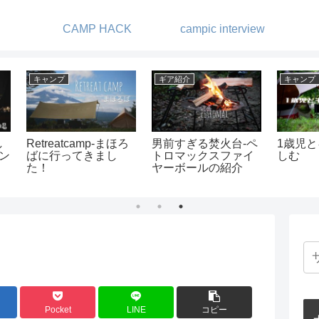
CAMP HACK
campic interview
ギア紹介
ギア紹介
ギア
2人
ベアボーンズリビン
メスティンをシーズ
ツイ
利！-
グ ビーコンライト
ニングする
ター
手と
紹介
しま
Pocket
LINE
コピー