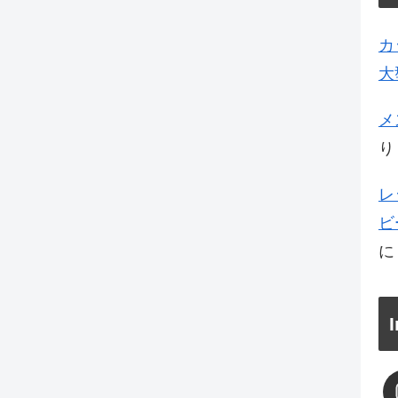
カ
大
メ
り
レ
ビ