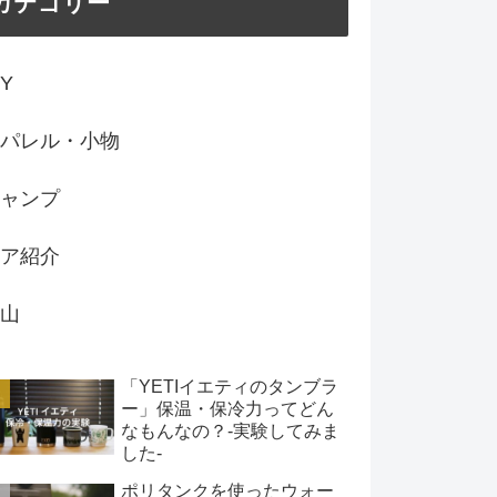
カテゴリー
IY
パレル・小物
ャンプ
ア紹介
山
「YETIイエティのタンブラ
ー」保温・保冷力ってどん
なもんなの？-実験してみま
した-
ポリタンクを使ったウォー