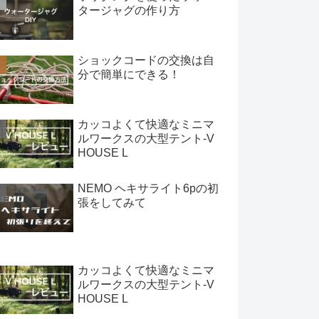
タージャグの作り方
ショックコードの交換は自
分で簡単にできる！
カッコよくて快適なミニマ
ルワークスの大型テント-V
HOUSE L
NEMO ヘキサライト6pの初
張をしてみて
カッコよくて快適なミニマ
ルワークスの大型テント-V
HOUSE L