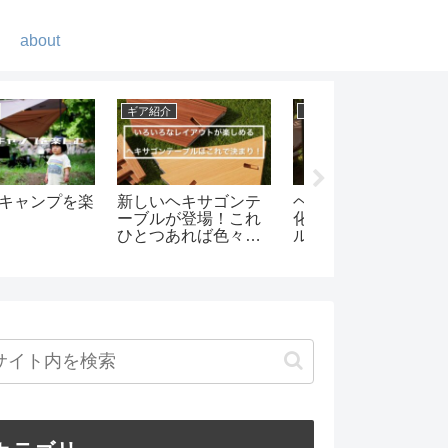
about
紹介
キャンプ
ギア紹介
ンポールシェル
amanayuキャンプ場
我が家のコーヒー
の種類と比較
でグループキャンプ
ろいろ