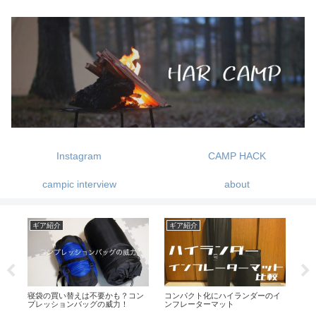
Instagram
CAMP HACK
campic interview
about
ギア紹介
ギア紹介
ギ
コン
寝袋の買い替えは不要かも？コン
コンパクト化にハイランダーのイ
20
プレッションバッグの威力！
ンフレーターマット
ン