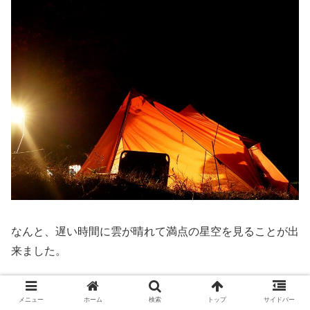
なんと、遅い時間に雲が晴れて満点の星空を見ることが出
来ました。
星空写真の技術が無いので伝わらないかもしれません
メニュー
ホーム
検索
トップ
サイドバー
が、、、