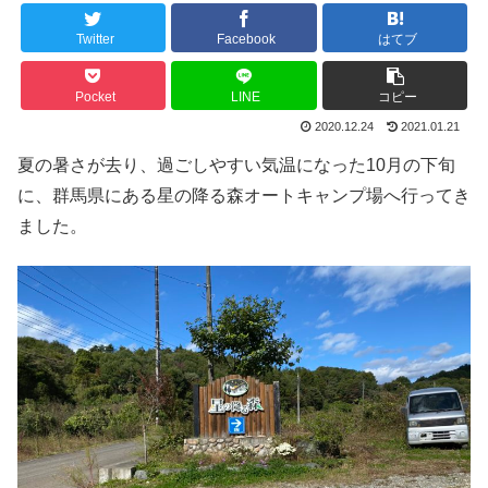
Twitter
Facebook
はてブ
Pocket
LINE
コピー
2020.12.24
2021.01.21
夏の暑さが去り、過ごしやすい気温になった10月の下旬
に、群馬県にある星の降る森オートキャンプ場へ行ってき
ました。