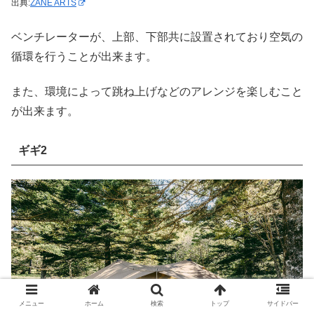
出典:
ZANE ARTS
ベンチレーターが、上部、下部共に設置されており空気の
循環を行うことが出来ます。
また、環境によって跳ね上げなどのアレンジを楽しむこと
が出来ます。
ギギ2
メニュー
ホーム
検索
トップ
サイドバー