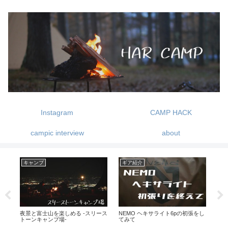
Instagram
CAMP HACK
campic interview
about
キャンプ
ギア紹介
DI
夜景と富士山を楽しめる -スリース
NEMO ヘキサライト6pの初張をし
ガス
イ
トーンキャンプ場-
てみて
フ