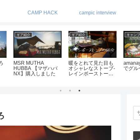
CAMP HACK
campic interview
ギア紹介
ギア紹介
DIY
ンプ場
カッコよくて快適な
ヘキサライトの二股
スキ
ンプ
ミニマルワークスの
化-純正アジャスタブ
レザ
大型テント-V
ルタープポールエク
りま
HOUSE L
ステンションを使っ
てみた
ろ