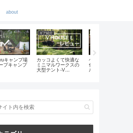
about
DIY
ギア紹介
レットケースを
オルテガ柄テーブル
メスティンをシー
ークラフトで作
を作ってみました
ニングする
した