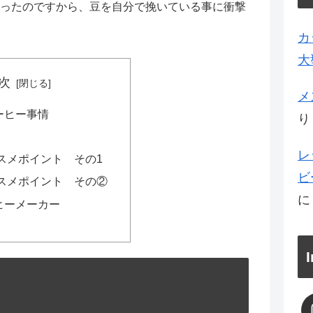
ったのですから、豆を自分で挽いている事に衝撃
カ
大
次
メ
ーヒー事情
り
レ
スメポイント その1
ビ
スメポイント その②
ヒーメーカー