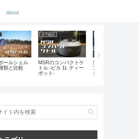
about
紹介
ギア紹介
ギア紹介
いヘキサゴンテ
Keyniceの首振り機
我が家のコーヒー
ルが登場！これ
能付き卓上扇風機が
ろいろ
つあれば色々な
すごい
アウトが楽しめ