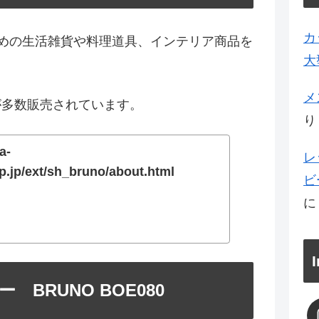
カ
ための生活雑貨や料理道具、インテリア商品を
大
メ
が多数販売されています。
り
a-
レ
p.jp/ext/sh_bruno/about.html
ビ
BRUNO BOE080