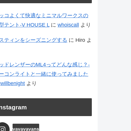
ッコよくて快適なミニマルワークスの
型テント-V HOUSE L
に
whoiscall
より
スティンをシーズニングする
に
Hiro
よ
ッドレンザーのML4ってどんな感じ？-
ーコンライトと一緒に使ってみました
に
willbenight
より
Instagram
vavavavans