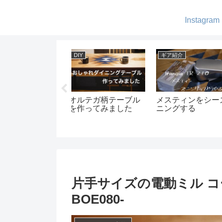
Instagram
ャンプ
キャンプ
ギア紹介
ルディスクのテン
絶景と温泉 ほった
ツインポールシ
 ユドゥンのいろ
らかしキャンプ場
ターの種類と比
ろ
片手サイズの電動ミル コー
BOE080-