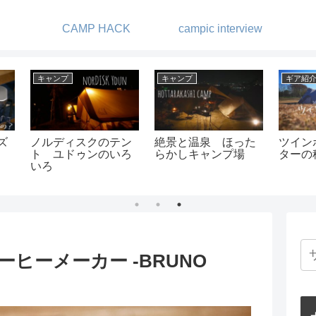
CAMP HACK
campic interview
ギア紹介
キャンプ
ギア
ェル
MSRのコンパクトケ
湖畔でゆっくりキャ
新し
較
トル -ピカ 1L ティー
ンプ -キャンプビレッ
ーブ
ポット-
ジ・ノーム
ひと
レイ
る！
ヒーメーカー -BRUNO