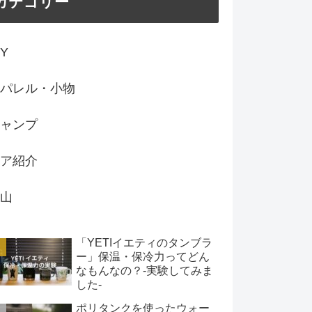
カテゴリー
IY
パレル・小物
ャンプ
ア紹介
山
「YETIイエティのタンブラ
ー」保温・保冷力ってどん
なもんなの？-実験してみま
した-
ポリタンクを使ったウォー