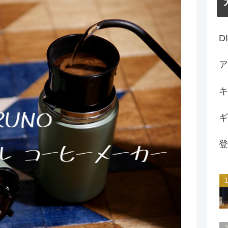
D
ア
キ
ギ
登