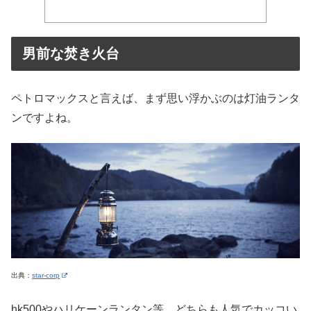
男前な焚き火台
ペトロマックスと言えば、まず思い浮かぶのは灯油ランタ
ンですよね。
出典：
star-corp
hk500やハリケーンランタン等、どちらも人気でカッコい