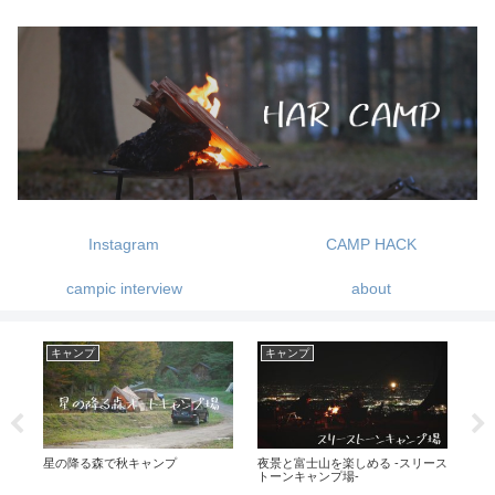
Instagram
CAMP HACK
campic interview
about
ギア紹介
キャンプ
ギ
ース
MSR MUTHA HUBBA 【マザハバ
ノルディスクのテント ユドゥン
NE
NX】購入しました
のいろいろ
て