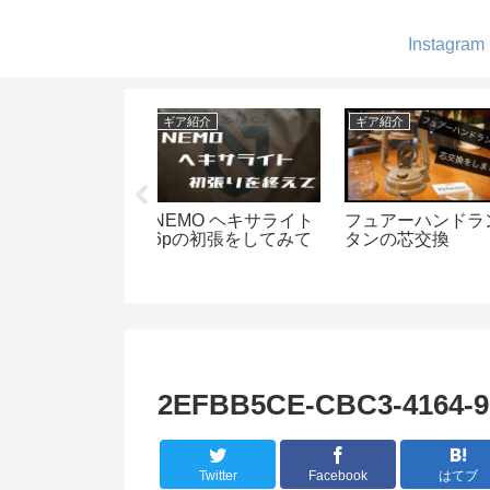
Instagram
ア紹介
ギア紹介
ギア紹介
メラストラップと
MUNIEQ【ミュニー
カッコよくて快
ラコードで手作り
ク】の超コンパクト
ミニマルワーク
ックル
ドリッパー
大型テント-V
HOUSE L
2EFBB5CE-CBC3-4164-9
Twitter
Facebook
はてブ