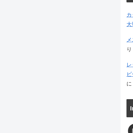
カ
大
メ
り
レ
ビ