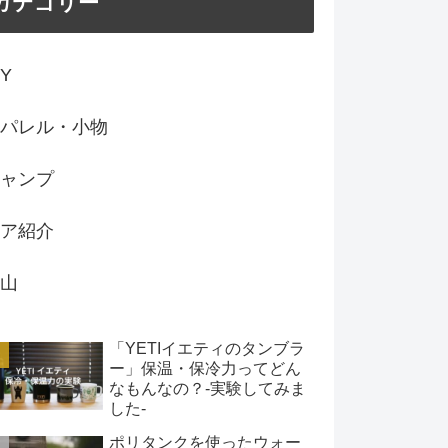
カテゴリー
IY
パレル・小物
ャンプ
ア紹介
山
「YETIイエティのタンブラ
ー」保温・保冷力ってどん
なもんなの？-実験してみま
した-
ポリタンクを使ったウォー