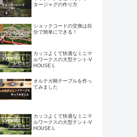
タージャグの作り方
ショックコードの交換は自
分で簡単にできる！
カッコよくて快適なミニマ
ルワークスの大型テント-V
HOUSE L
オルテガ柄テーブルを作っ
てみました
カッコよくて快適なミニマ
ルワークスの大型テント-V
HOUSE L