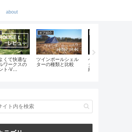
about
ギア紹介
キャンプ
缶(OD缶)カバー
2019年買って良かっ
amanayuキャンプ
ザークラフトで
たものランキング
でグループキャン