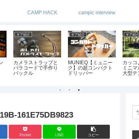
CAMP HACK
campic interview
ギア紹介
ギア紹介
DIY
適な
ツインポールシェル
ベアボーンズリビン
ガス
スの
ターの種類と比較
グ ビーコンライト
をレ
紹介
自作
19B-161E75DB9823
Pocket
LINE
コピー