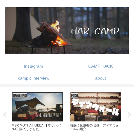
Instagram
CAMP HACK
campic interview
about
ギア紹介
アパレル・小物
ギ
ォ
新しいヘキサゴンテーブルが登
片手サイズの電動ミル コーヒーメ
ベ
場！これひとつあれば色々なレイ
ーカー -BRUNO BOE080-
ラ
アウトが楽しめる！