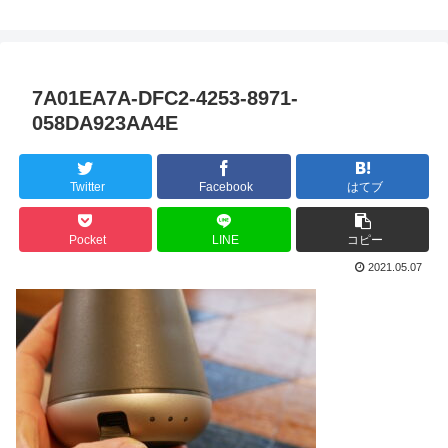
7A01EA7A-DFC2-4253-8971-
058DA923AA4E
Twitter
Facebook
はてブ
Pocket
LINE
コピー
2021.05.07