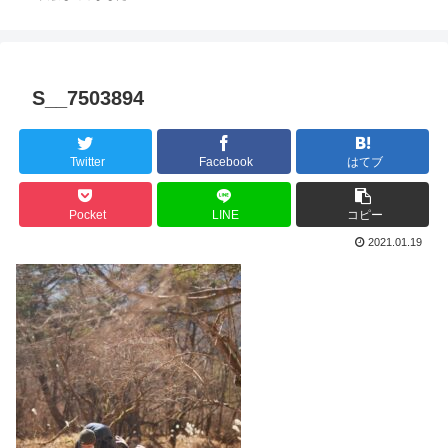
S__7503894
Twitter
Facebook
はてブ
Pocket
LINE
コピー
2021.01.19