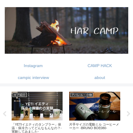
Instagram
CAMP HACK
campic interview
about
ギア紹介
キャンプ
キ
ーメ
コンパクト化にハイランダーのイ
0歳でキャンプデビュー -赤ちゃん
絶
ンフレーターマット
とキャンプを楽しむ-
プ