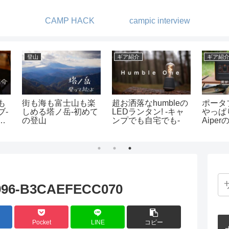
CAMP HACK
campic interview
キャンプ
ギア紹介
キャ
って
Retreatcamp-まほろ
ヘキサライトの二股
絶景
ばに行ってきまし
化-純正アジャスタブ
らか
た！
ルタープポールエク
をキ
ステンションを使っ
みた
てみた
996-B3CAEFECC070
Pocket
LINE
コピー