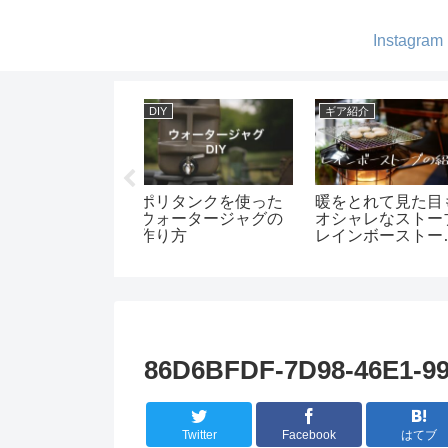
Instagram
山
ギア紹介
ギア紹介
も海も富士山も楽
超お洒落なhumbleの
ポータブル電源
める塔ノ岳-初めて
LEDランタン! -キャ
やっぱり便利！-
登山
ンプでも自宅でも-
Aiperの
FREEMAN500
ャンプで使って
よ
86D6BFDF-7D98-46E1-9
Twitter
Facebook
はてブ