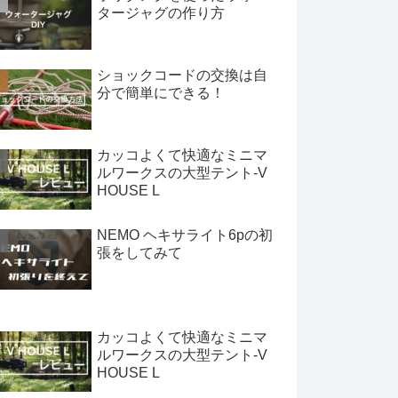
タージャグの作り方
ショックコードの交換は自
分で簡単にできる！
カッコよくて快適なミニマ
ルワークスの大型テント-V
HOUSE L
NEMO ヘキサライト6pの初
張をしてみて
カッコよくて快適なミニマ
ルワークスの大型テント-V
HOUSE L