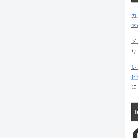
カ
大
メ
り
レ
ビ