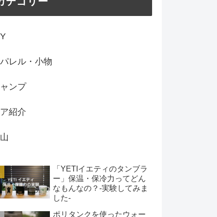
カテゴリー
IY
パレル・小物
ャンプ
ア紹介
山
「YETIイエティのタンブラ
ー」保温・保冷力ってどん
なもんなの？-実験してみま
した-
ポリタンクを使ったウォー