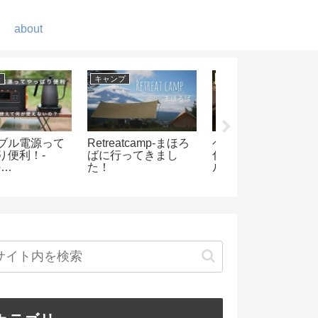
about
ンプ
キャンプ
ギア紹介
と温泉 ほった
0歳でキャンプデビュ
ソフトクーラー界
しキャンプ場
ー -赤ちゃんとキャン
強の保冷力と言え
プを楽しむ-
AOクーラーズ