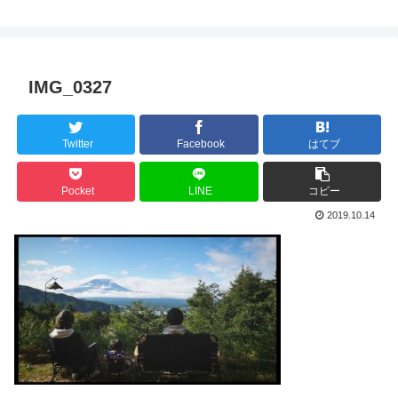
IMG_0327
Twitter
Facebook
はてブ
Pocket
LINE
コピー
2019.10.14