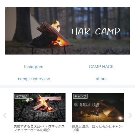
Instagram
CAMP HACK
campic interview
about
ギア紹介
キャンプ
ギ
ース
男前すぎる焚火台-ペトロマックス
絶景と温泉 ほったらかしキャン
超お
ファイヤーボールの紹介
プ場
-キ