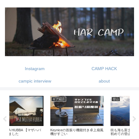
Instagram
CAMP HACK
campic interview
about
ギア紹介
登山
ギ
ハバ
Keyniceの首振り機能付き卓上扇風
街も海も富士山も楽しめる塔ノ岳-
超お
機がすごい
初めての登山
-キ