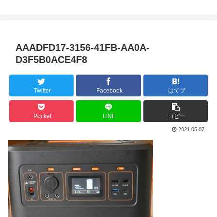
AAADFD17-3156-41FB-AA0A-
D3F5B0ACE4F8
Twitter
Facebook
はてブ
Pocket
LINE
コピー
2021.05.07