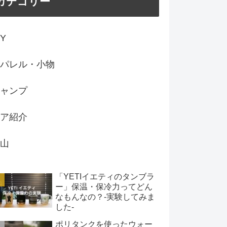
カテゴリー
IY
パレル・小物
ャンプ
ア紹介
山
「YETIイエティのタンブラ
ー」保温・保冷力ってどん
なもんなの？-実験してみま
した-
ポリタンクを使ったウォー