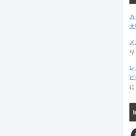
カ
大
メ
り
レ
ビ