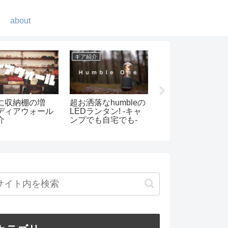
about
ンプ
ギア紹介
ギア紹介
ジャンボリーオ
Keyniceの首振り機
ベアボーンズリビ
キャンプ場で節
能付き卓上扇風機が
グ ビーコンライ
ャンプ
すごい
紹介