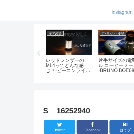
Instagram
ア紹介
ギア紹介
キャンプ
お洒落なhumbleの
暖をとれて見た目も
湖畔でゆっくり
EDランタン! -キャ
オシャレなストーブ-
ンプ -キャンプ
プでも自宅でも-
レインボーストーブ
ジ・ノーム
の紹介
S__16252940
Twitter
Facebook
はてブ