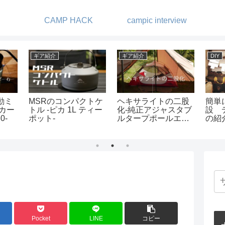
CAMP HACK
campic interview
ギア紹介
キャンプ
キャ
キャ
寝袋の買い替えは不
噂通りのオーシャン
朝霧
ビレッ
要かも？コンプレッ
ビュー -夕陽ヶ丘キャ
ート
ションバッグの威
ンプ場-
約キ
力！
Pocket
LINE
コピー