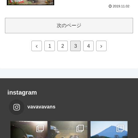
2019.11.02
次のページ
前
次
1
2
3
4
へ
へ
instagram
vavavavans