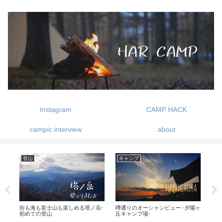
Instagram
CAMP HACK
campic interview
about
登山
キャンプ
DI
で
街も海も富士山も楽しめる塔ノ岳-
噂通りのオーシャンビュー -夕陽ヶ
簡
初めての登山
丘キャンプ場-
ー