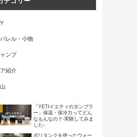
カテゴリー
IY
パレル・小物
ャンプ
ア紹介
山
「YETIイエティのタンブラ
ー」保温・保冷力ってどん
なもんなの？-実験してみま
した-
ポリタンクを使ったウォー