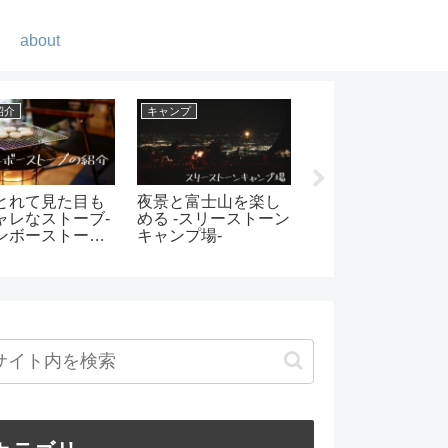
about
山
ギア紹介
ギア紹介
も海も富士山も楽
カッコよくて快適な
Keyniceの首振
める塔ノ岳-初めて
ミニマルワークスの
能付き卓上扇風
登山
大型テント-V
すごい
HOUSE L