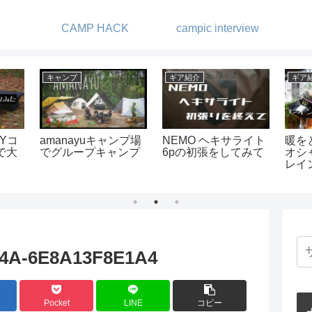
CAMP HACK
campic interview
ギア紹介
ギア紹介
登
の二股
我が家のコーヒーい
「YETIイエティのタ
街
ャスタブ
ろいろ2
ンブラー」保温・保
し
ルエク
冷力ってどんなもん
の
を使っ
なの？-実験してみま
した-
F4A-6E8A13F8E1A4
Pocket
LINE
コピー