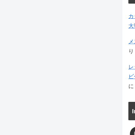
カ
大
メ
り
レ
ビ