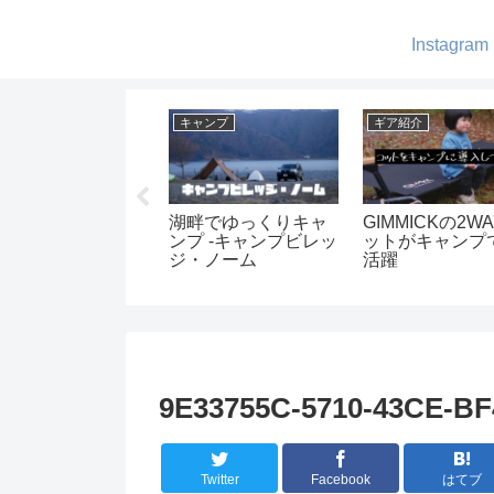
Instagram
キャンプ
ギア紹介
ギア紹介
夜景と富士山を楽し
コンパクト化にハイ
ヘキサライト
める -スリーストーン
ランダーのインフレ
化-純正アジ
キャンプ場-
ーターマット
ルタープポー
ステンション
てみた
9E33755C-5710-43CE-B
Twitter
Facebook
はてブ