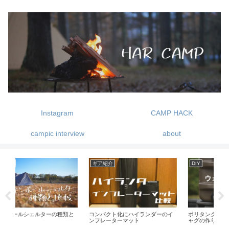
Instagram
CAMP HACK
campic interview
about
DIY
ギア紹介
ギ
イ
ポリタンクを使ったウォータージ
QUICKCAMPの2人掛けベンチが便
NE
ャグの作り方
利！-ベンチの使い勝手とオススメ
て
を紹介します-