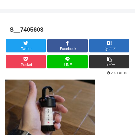
S__7405603
Twitter
Facebook
はてブ
Pocket
LINE
コピー
2021.01.15