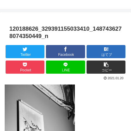
120188626_329391155033410_148743627
8074350449_n
Twitter
Facebook
はてブ
Pocket
LINE
コピー
2021.01.20