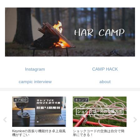
Instagram
CAMP HACK
campic interview
about
ギア紹介
キャンプ
DI
た
Keyniceの首振り機能付き卓上扇風
ショックコードの交換は自分で簡
オ
機がすごい
単にできる！
し