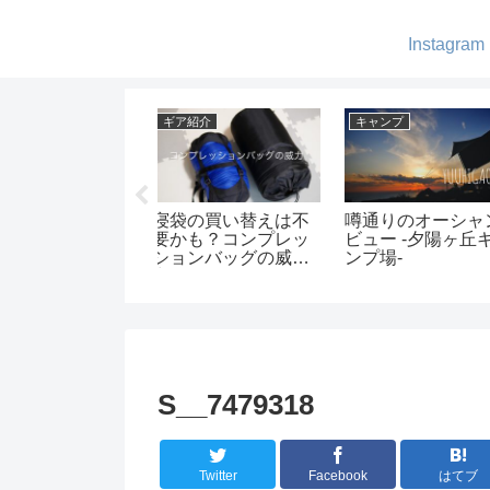
Instagram
ア紹介
ギア紹介
ギア紹介
お洒落なhumbleの
QUICKCAMPの2人
新しいヘキサゴ
EDランタン! -キャ
掛けベンチが便利！-
ーブルが登場！
プでも自宅でも-
ベンチの使い勝手と
ひとつあれば色
オススメを紹介しま
レイアウトが楽
す-
る！
S__7479318
Twitter
Facebook
はてブ