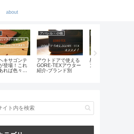
about
ンプ
DIY
ギア紹介
ジャンボリーオ
タトンカのハトメ加
ソフトクーラー界
キャンプ場で節
工を強化したらカッ
強の保冷力と言え
ャンプ
コよくなった！
AOクーラーズ