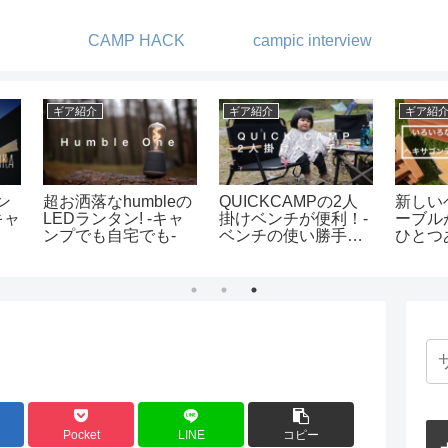
CAMP HACK
campic interview
アパレル・小物
キャンプ
キャ
ンテ
アウトドアで使える
星の降る森で秋キャ
朝霧
これ
GORE-TEXアウター
ンプ
ート
々な
紹介-ブランド別
約キ
しめ
Pocket
LINE
コピー