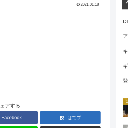
2021.01.18
D
ア
キ
ギ
登
ェアする
Facebook
はてブ