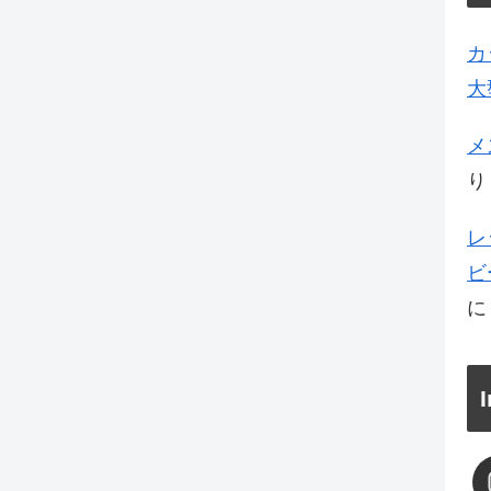
カ
大
メ
り
レ
ビ