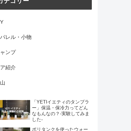
カテゴリー
IY
パレル・小物
ャンプ
ア紹介
山
「YETIイエティのタンブラ
ー」保温・保冷力ってどん
なもんなの？-実験してみま
した-
ポリタンクを使ったウォー