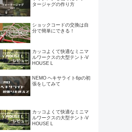
タージャグの作り方
ショックコードの交換は自
分で簡単にできる！
カッコよくて快適なミニマ
ルワークスの大型テント-V
HOUSE L
NEMO ヘキサライト6pの初
張をしてみて
カッコよくて快適なミニマ
ルワークスの大型テント-V
HOUSE L