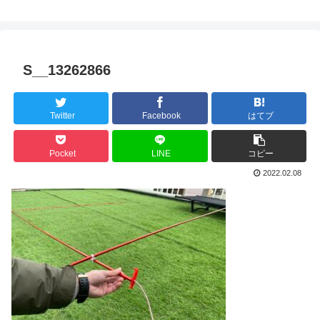
S__13262866
Twitter
Facebook
はてブ
Pocket
LINE
コピー
2022.02.08