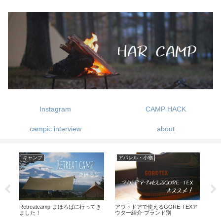
Instagram
CAMP HACK
campic interview
about
キャンプ
アパレル・小物
キ
ン
Retreatcamp-まほろばに行ってき
アウトドアで使えるGORE-TEXア
夜景
ました！
ウター紹介-ブランド別
トー