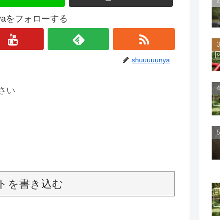
unyaをフォローする
shuuuuunya
さい
トを書き込む