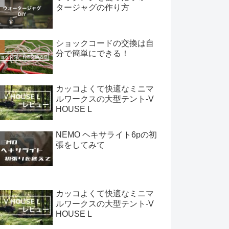
タージャグの作り方
ショックコードの交換は自
分で簡単にできる！
カッコよくて快適なミニマ
ルワークスの大型テント-V
HOUSE L
NEMO ヘキサライト6pの初
張をしてみて
カッコよくて快適なミニマ
ルワークスの大型テント-V
HOUSE L