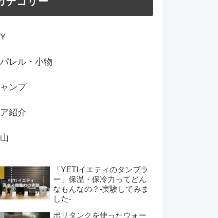
カテゴリー
IY
パレル・小物
ャンプ
ア紹介
山
「YETIイエティのタンブラ
ー」保温・保冷力ってどん
なもんなの？-実験してみま
した-
ポリタンクを使ったウォー