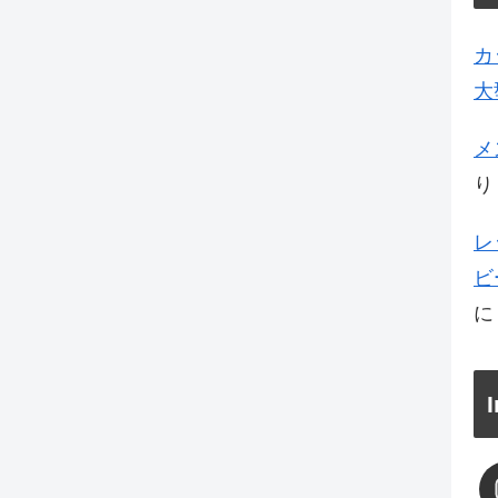
カ
大
メ
り
レ
ビ