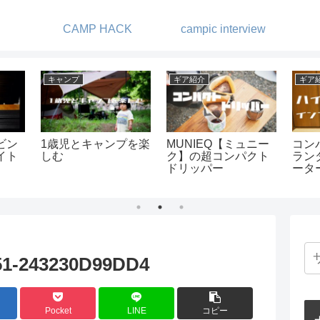
CAMP HACK
campic interview
アパレル・小物
ギア紹介
ギア
牧場オ
アウトドアで使える
ポータブル電源って
カメ
GORE-TEXアウター
やっぱり便利！-
パラ
紹介-ブランド別
Aiperの
バッ
FREEMAN500をキ
ャンプで使ってみた
よ
51-243230D99DD4
Pocket
LINE
コピー