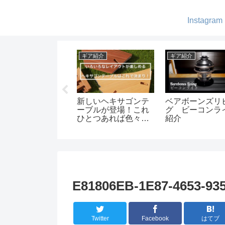
Instagram
ャンプ
ギア紹介
キャンプ
通りのオーシャン
我が家のコーヒーい
綺麗な森-五光
ュー -夕陽ヶ丘キャ
ろいろ
ートキャンプ場
プ場-
E81806EB-1E87-4653-93
Twitter
Facebook
はてブ