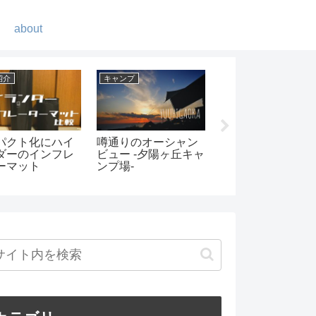
about
紹介
ギア紹介
キャンプ
ラストラップと
2019年買って良かっ
ショックコードの
コードで手作り
たものランキング
換は自分で簡単に
クル
きる！