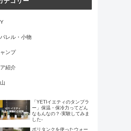
カテゴリー
IY
パレル・小物
ャンプ
ア紹介
山
「YETIイエティのタンブラ
ー」保温・保冷力ってどん
なもんなの？-実験してみま
した-
ポリタンクを使ったウォー