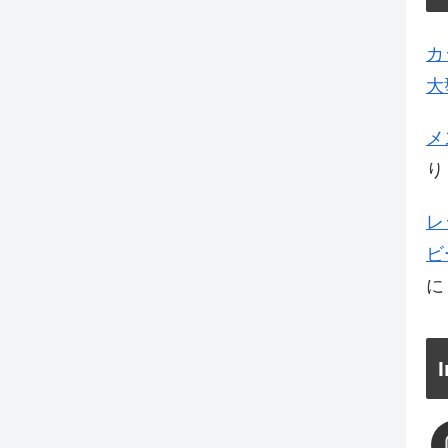
カ
大
メ
り
レ
ビ