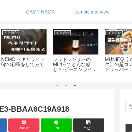
CAMP HACK
campic interview
キャンプ
キャンプ
登山
牧場オ
amanayuキャンプ場
ノルディスクのテン
街も
でグループキャンプ
ト ユドゥンのいろ
しめ
いろ
の登
4E3-BBAA6C19A918
Pocket
LINE
コピー