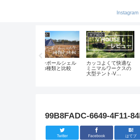
Instagram
パレル・小物
ギア紹介
キャンプ
ウトドアで使える
フュアーハンドラン
綺麗な森-五光
ORE-TEXアウター
タンの芯交換
ートキャンプ場
介-ブランド別
99B8FADC-6649-4F11-8
Twitter
Facebook
はてブ