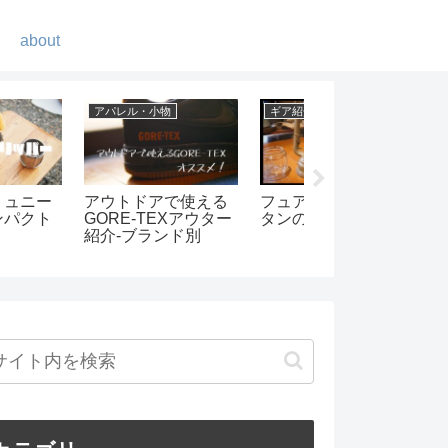
about
ギア紹介
キャンプ
海も富士山も楽
GIMMICKの2WAYコ
Retreatcamp-まほ
る塔ノ岳-初めて
ットがキャンプで大
ばに行ってきまし
山
活躍
た！