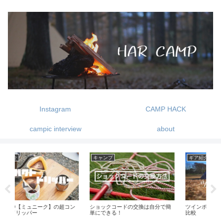
Instagram
CAMP HACK
campic interview
about
キャンプ
ギア紹介
ギ
コン
ショックコードの交換は自分で簡
ツインポールシェルターの種類と
レッ
単にできる！
比較
感じ
っ