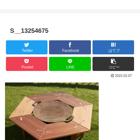
S__13254675
Twitter
Facebook
はてブ
Pocket
LINE
コピー
2022.02.07