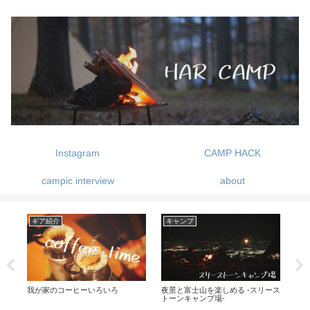
Instagram
CAMP HACK
campic interview
about
ギア紹介
キャンプ
ギ
我が家のコーヒーいろいろ
夜景と富士山を楽しめる -スリース
レッ
キャ
トーンキャンプ場-
感じ
っ