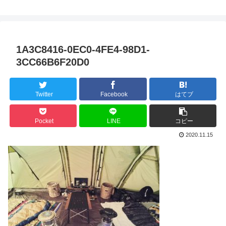
1A3C8416-0EC0-4FE4-98D1-
3CC66B6F20D0
Twitter
Facebook
はてブ
Pocket
LINE
コピー
2020.11.15