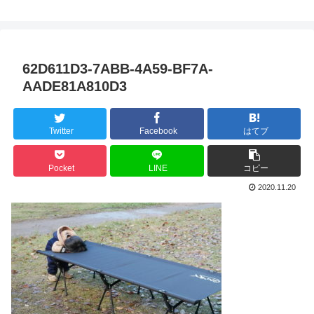
62D611D3-7ABB-4A59-BF7A-
AADE81A810D3
Twitter
Facebook
はてブ
Pocket
LINE
コピー
2020.11.20