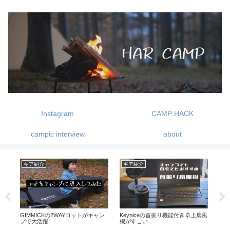
Instagram
CAMP HACK
campic interview
about
ギア紹介
ギア紹介
ギ
と
GIMMICKの2WAYコットがキャン
Keyniceの首振り機能付き卓上扇風
ヘキ
プで大活躍
機がすごい
ス
シ