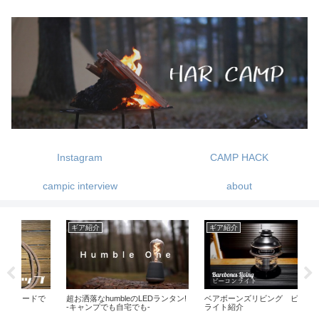
Instagram
CAMP HACK
campic interview
about
ギア紹介
ギア紹介
ギ
で
超お洒落なhumbleのLEDランタン!
ベアボーンズリビング ビーコン
MU
-キャンプでも自宅でも-
ライト紹介
パ