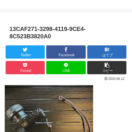
13CAF271-3298-4119-9CE4-
8C523B3820A0
Twitter
Facebook
はてブ
Pocket
LINE
コピー
2020.06.12