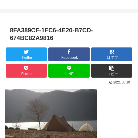
8FA389CF-1FC6-4E20-B7CD-
674BC82A9816
Twitter
Facebook
はてブ
Pocket
LINE
コピー
2021.03.10