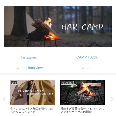
Instagram
CAMP HACK
campic interview
about
DIY
ギア紹介
ギ
ン!
タトンカのハトメ加工を強化した
男前すぎる焚火台-ペトロマックス
我
らカッコよくなった！
ファイヤーボールの紹介