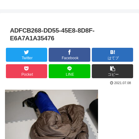
ADFCB268-DD55-45E8-8D8F-
E6A7A1A35476
Twitter
Facebook
はてブ
Pocket
LINE
コピー
2021.07.08