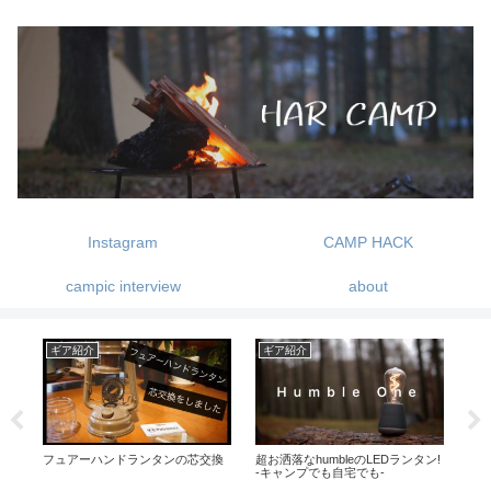
Instagram
CAMP HACK
campic interview
about
ギア紹介
ギア紹介
キ
プ
フュアーハンドランタンの芯交換
超お洒落なhumbleのLEDランタン!
絶
-キャンプでも自宅でも-
プ