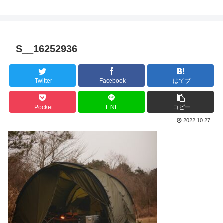
S__16252936
Twitter
Facebook
はてブ
Pocket
LINE
コピー
2022.10.27