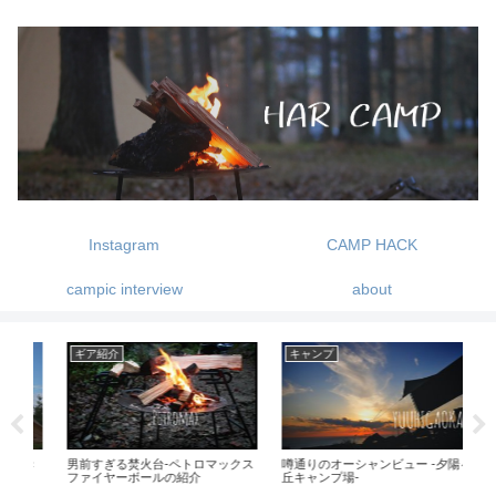
Instagram
CAMP HACK
campic interview
about
キャンプ
ギア紹介
キ
クス
噂通りのオーシャンビュー -夕陽ヶ
新しいヘキサゴンテーブルが登
1歳
丘キャンプ場-
場！これひとつあれば色々なレイ
アウトが楽しめる！