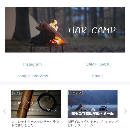
Instagram
CAMP HACK
campic interview
about
DIY
キャンプ
キ
と
スキレットケースをレザークラフ
湖畔でゆっくりキャンプ -キャンプ
星
トで作りました
ビレッジ・ノーム