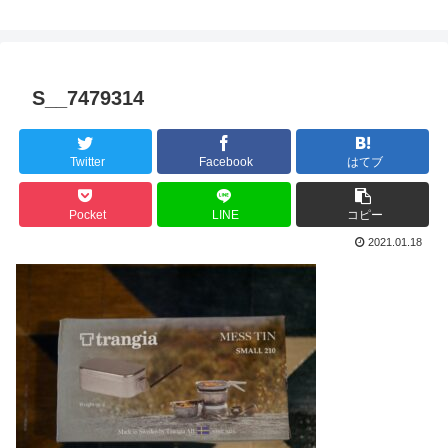
S__7479314
Twitter
Facebook
はてブ
Pocket
LINE
コピー
2021.01.18