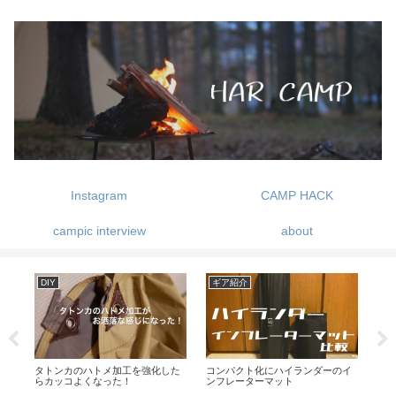
Instagram
CAMP HACK
campic interview
about
DIY
ギア紹介
ギ
プ
タトンカのハトメ加工を強化した
コンパクト化にハイランダーのイ
GI
らカッコよくなった！
ンフレーターマット
プ