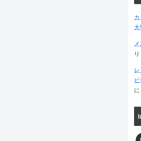
カ
大
メ
り
レ
ビ