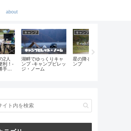
about
ンプ
登山
キャンプ
降る森で秋キャ
街も海も富士山も楽
Retreatcamp-まほ
しめる塔ノ岳-初めて
ばに行ってきまし
の登山
た！