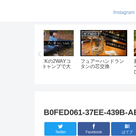
Instagram
ア紹介
ギア紹介
DIY
ュアーハンドラン
新しいヘキサゴンテ
オルテガ柄テー
ンの芯交換
ーブルが登場！これ
を作ってみまし
ひとつあれば色々な
レイアウトが楽しめ
る！
B0FED061-37EE-439B-A
Twitter
Facebook
はてブ