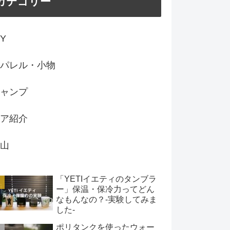
カテゴリー
IY
パレル・小物
ャンプ
ア紹介
山
「YETIイエティのタンブラ
ー」保温・保冷力ってどん
なもんなの？-実験してみま
した-
ポリタンクを使ったウォー