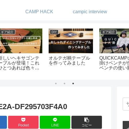
CAMP HACK
campic interview
ギア紹介
キャンプ
キャ
ブル
QUICKCAMPの2人
湖畔でゆっくりキャ
星の
た
掛けベンチが便利！-
ンプ -キャンプビレッ
ンプ
ベンチの使い勝手と
ジ・ノーム
オススメを紹介しま
す-
E2A-DF295703F4A0
Pocket
LINE
コピー