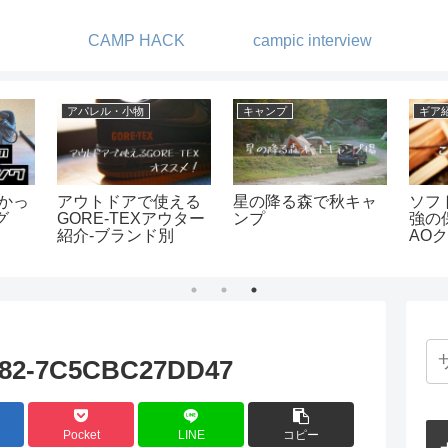
CAMP HACK
campic interview
アパレル・小物
キャンプ
ギア
良かっ
アウトドアで使える
星の降る森で秋キャ
ソフ
グ
GORE-TEXアウター
ンプ
強の
紹介-ブランド別
AO
E82-7C5CBC27DD47
Pocket
LINE
コピー