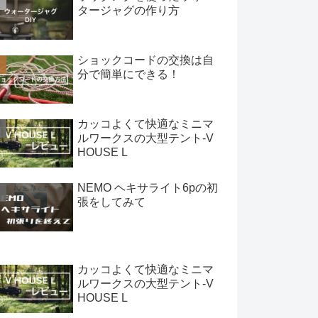
タージャグの作り方
ショックコードの交換は自
分で簡単にできる！
カッコよくて快適なミニマ
ルワークスの大型テント-V
HOUSE L
NEMO ヘキサライト6pの初
張をしてみて
カッコよくて快適なミニマ
ルワークスの大型テント-V
HOUSE L