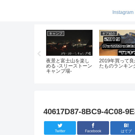
Instagram
ア紹介
キャンプ
ギア紹介
SRのコンパクトケ
夜景と富士山を楽し
2019年買って
ル -ピカ 1L ティー
める -スリーストーン
たものランキン
ット-
キャンプ場-
40617D87-8BC9-4C08-9
Twitter
Facebook
はてブ