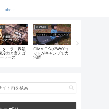
about
紹介
ギア紹介
DIY
トクーラー界最
GIMMICKの2WAYコ
ガス缶(OD缶)カバ
保冷力と言えば
ットがキャンプで大
をレザークラフト
クーラーズ
活躍
自作