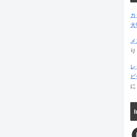
カ
大
メ
り
レ
ビ