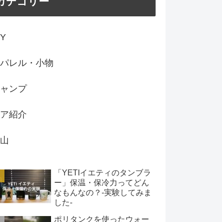
カテゴリー
IY
パレル・小物
ャンプ
ア紹介
山
「YETIイエティのタンブラ
ー」保温・保冷力ってどん
なもんなの？-実験してみま
した-
ポリタンクを使ったウォー