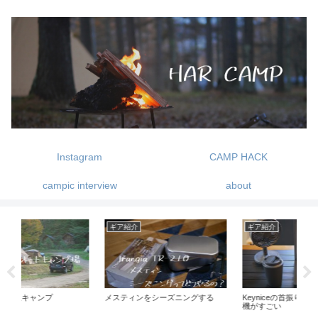
Instagram
CAMP HACK
campic interview
about
ギア紹介
ギア紹介
キ
Keyniceの首振り機能付き卓上扇風
MSRのコンパクトケトル -ピカ 1L
am
機がすごい
ティーポット-
ャ