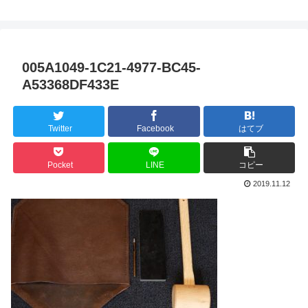
005A1049-1C21-4977-BC45-
A53368DF433E
Twitter
Facebook
はてブ
Pocket
LINE
コピー
2019.11.12