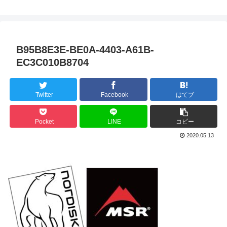
B95B8E3E-BE0A-4403-A61B-
EC3C010B8704
Twitter
Facebook
はてブ
Pocket
LINE
コピー
2020.05.13