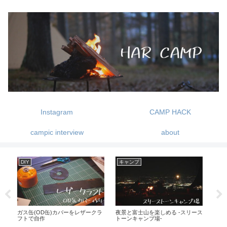
Instagram
CAMP HACK
campic interview
about
キャンプ
ギア紹介
キ
クラ
夜景と富士山を楽しめる -スリース
ヘキサライトの二股化-純正アジャ
綺麗
トーンキャンプ場-
スタブルタープポールエクステン
場
ションを使ってみた