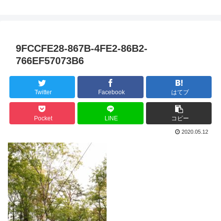
9FCCFE28-867B-4FE2-86B2-
766EF57073B6
Twitter
Facebook
はてブ
Pocket
LINE
コピー
2020.05.12