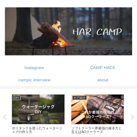
Instagram
CAMP HACK
campic interview
about
DIY
ギア紹介
キ
換
ポリタンクを使ったウォータージ
ソフトクーラー界最強の保冷力と
星
ャグの作り方
言えばAOクーラーズ