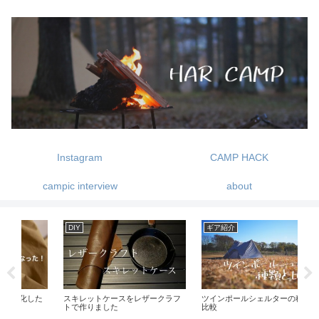
Instagram
CAMP HACK
campic interview
about
ギア紹介
ギア紹介
ギ
フ
ツインポールシェルターの種類と
Keyniceの首振り機能付き卓上扇風
コ
比較
機がすごい
ン