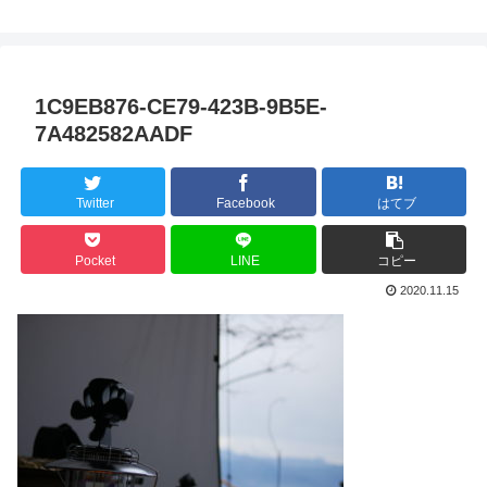
1C9EB876-CE79-423B-9B5E-
7A482582AADF
Twitter
Facebook
はてブ
Pocket
LINE
コピー
2020.11.15