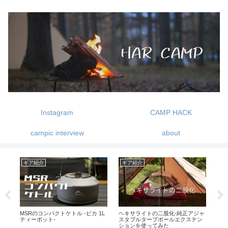
Instagram
CAMP HACK
campic interview
about
ギア紹介
ギア紹介
キ
MSRのコンパクトケトル -ピカ 1L
ヘキサライトの二股化-純正アジャ
ノ
イ
ティーポット-
スタブルタープポールエクステン
の
ションを使ってみた