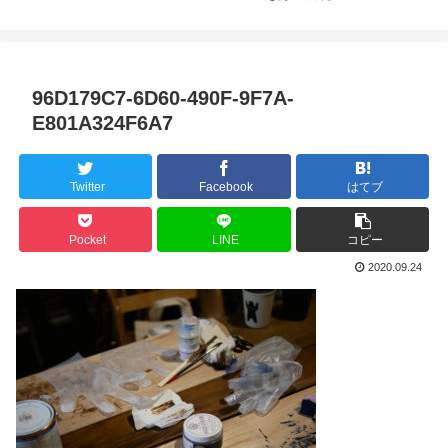
96D179C7-6D60-490F-9F7A-
E801A324F6A7
Twitter
Facebook
はてブ
Pocket
LINE
コピー
2020.09.24