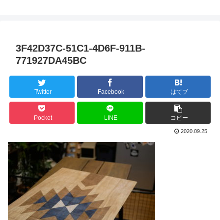
3F42D37C-51C1-4D6F-911B-
771927DA45BC
Twitter
Facebook
はてブ
Pocket
LINE
コピー
2020.09.25