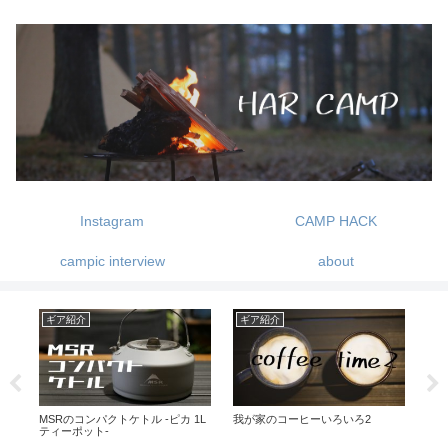
Instagram
CAMP HACK
campic interview
about
キャンプ
ギア紹介
ギ
夜景と富士山を楽しめる -スリース
MUNIEQ【ミュニーク】の超コン
GI
トーンキャンプ場-
パクトドリッパー
プ