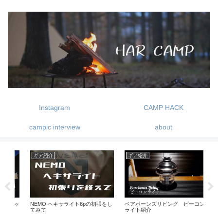
Instagram
CAMP HACK
campic interview
about
ギア紹介
ギア紹介
キ
陽ヶ
NEMO ヘキサライト6pの初張をし
ベアボーンズリビング ビーコン
朝
てみて
ライト紹介
場