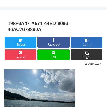
198F6A47-A571-44ED-9066-
46AC7673890A
Twitter
Facebook
はてブ
Pocket
LINE
コピー
2019.10.27