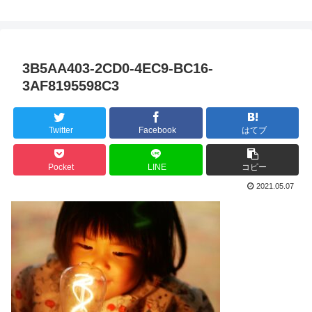
3B5AA403-2CD0-4EC9-BC16-
3AF8195598C3
Twitter
Facebook
はてブ
Pocket
LINE
コピー
2021.05.07