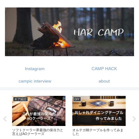
Instagram
CAMP HACK
campic interview
about
ギア紹介
ギア紹介
キ
ま
2019年買って良かったものランキ
暖をとれて見た目もオシャレなス
朝
ング
トーブ-レインボーストーブの紹介
場