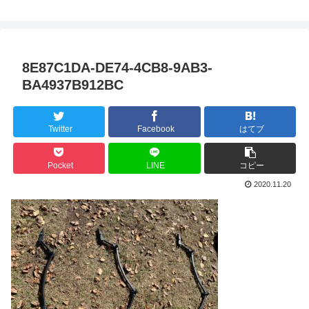
8E87C1DA-DE74-4CB8-9AB3-
BA4937B912BC
Twitter
Facebook
はてブ
Pocket
LINE
コピー
2020.11.20