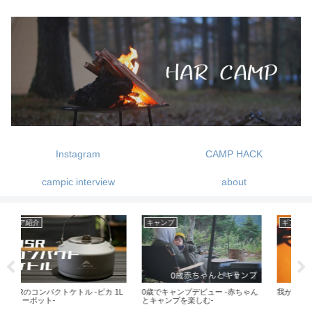
Instagram
CAMP HACK
campic interview
about
キャンプ
ギア紹介
キ
1L
0歳でキャンプデビュー -赤ちゃん
我が家のコーヒーいろいろ
湖畔
とキャンプを楽しむ-
ビ