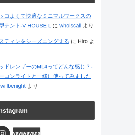
ッコよくて快適なミニマルワークスの
型テント-V HOUSE L
に
whoiscall
より
スティンをシーズニングする
に
Hiro
よ
ッドレンザーのML4ってどんな感じ？-
ーコンライトと一緒に使ってみました
に
willbenight
より
Instagram
vavavavans