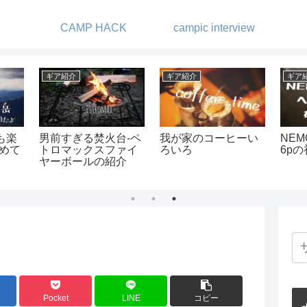
CAMP HACK
campic interview
キャンプ
ギア紹介
ギア紹介
噂通りのオーシャン
MSRのコンパクトケ
GIMMIC
ビュー -夕陽ヶ丘キャ
トル -ピカ 1L ティー
ットがキ
ンプ場-
ポット-
活躍
Pocket
LINE
コピー