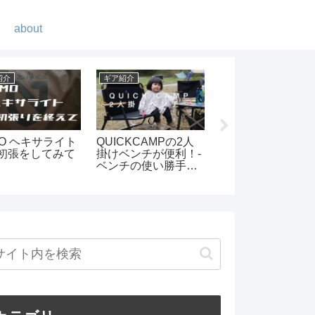
about
DIY
キャンプ
Kの2WAYコ
オルテガ柄テーブル
絶景と温泉 ほった
ャンプで大
を作ってみました
らかしキャンプ場