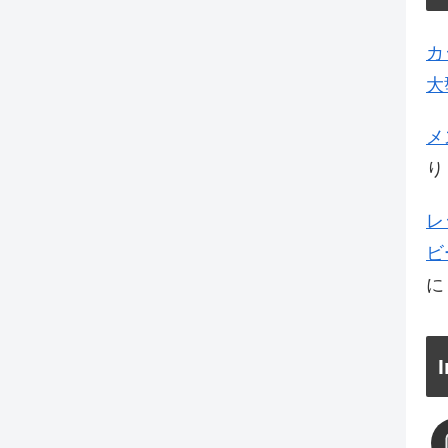
カ
大
メ
り
レ
ビ