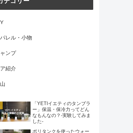
カテゴリー
IY
パレル・小物
ャンプ
ア紹介
山
「YETIイエティのタンブラ
ー」保温・保冷力ってどん
なもんなの？-実験してみま
した-
ポリタンクを使ったウォー