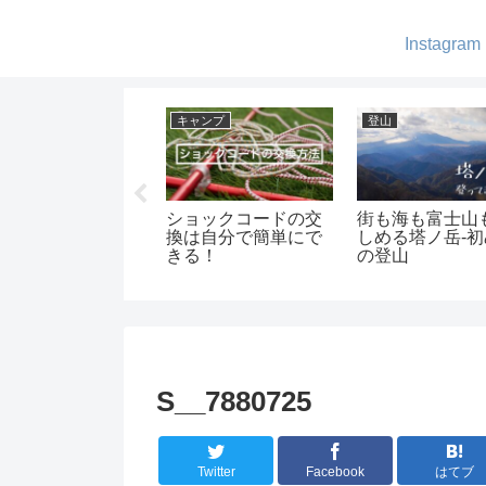
Instagram
介
ギア紹介
キャンプ
O ヘキサライト
QUICKCAMPの2人
amanayuキャンプ場
初張をしてみて
掛けベンチが便利！-
でグループキャンプ
ベンチの使い勝手と
オススメを紹介しま
す-
S__7880725
Twitter
Facebook
はてブ