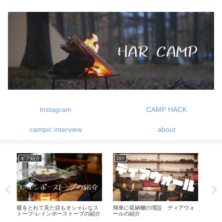
Instagram
CAMP HACK
campic interview
about
DIY
ギア紹介
DI
ス
簡単に収納棚の増設 ディアウォ
寝袋の買い替えは不要かも？コン
ポ
紹介
ールの紹介
プレッションバッグの威力！
ャ