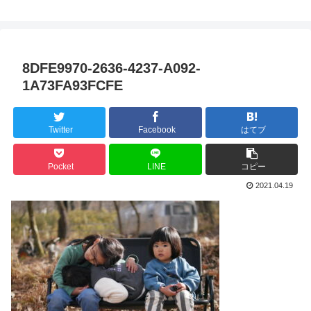
8DFE9970-2636-4237-A092-
1A73FA93FCFE
Twitter
Facebook
はてブ
Pocket
LINE
コピー
2021.04.19