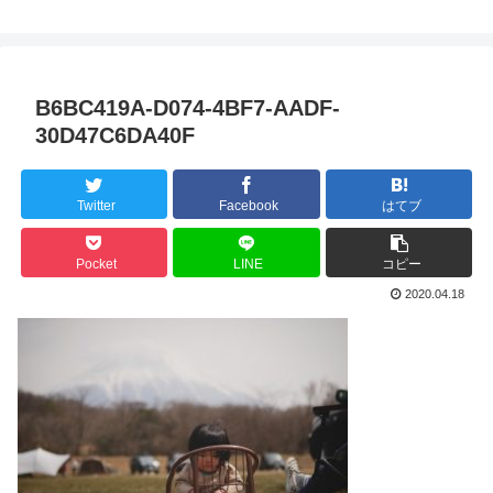
B6BC419A-D074-4BF7-AADF-
30D47C6DA40F
Twitter
Facebook
はてブ
Pocket
LINE
コピー
2020.04.18