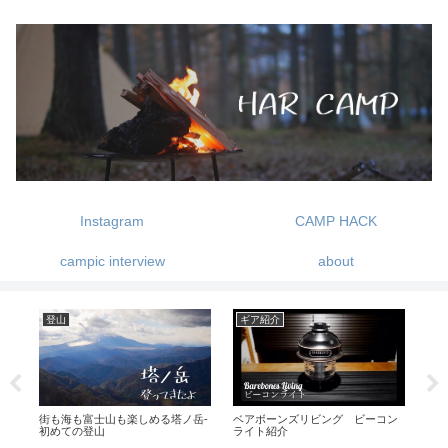
Instagram
CAMP HACK
campic interview
about
アパレル・小物
ギア紹介
DI
ン
片手サイズの電動ミル コーヒーメ
暖をとれて見た目もオシャレなス
ガス
ーカー -BRUNO BOE080-
トーブ-レインボーストーブの紹介
フ