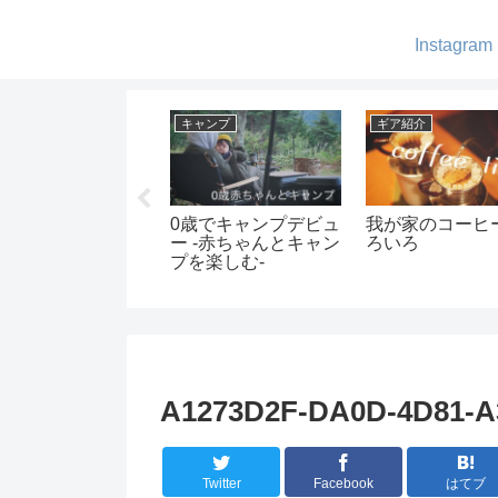
Instagram
ギア紹介
ギア紹介
アパ
まほろ
GIMMICKの2WAYコ
フュアーハンドラン
アウ
し
ットがキャンプで大
タンの芯交換
GOR
活躍
紹介
A1273D2F-DA0D-4D81-A
Twitter
Facebook
はてブ