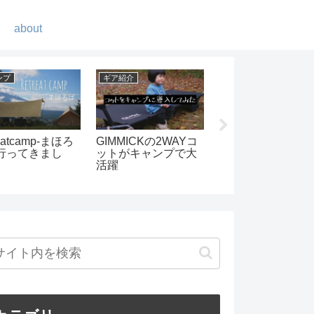
about
ギア紹介
キャンプ
キャンプ
ャ
ベアボーンズリビン
ショックコードの交
綺麗な
レッ
グ ビーコンライト
換は自分で簡単にで
ートキ
紹介
きる！