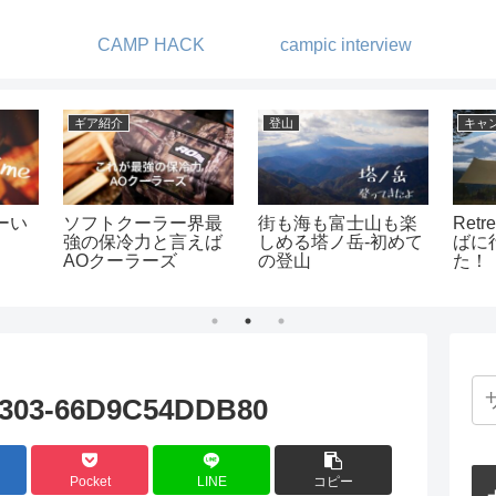
CAMP HACK
campic interview
レル・小物
DIY
キャンプ
トドアで使える
オルテガ柄テーブル
湖畔でゆっくりキ
E-TEXアウター
を作ってみました
ンプ -キャンプビ
-ブランド別
ジ・ノーム
303-66D9C54DDB80
Pocket
LINE
コピー