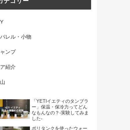
カテゴリー
IY
パレル・小物
ャンプ
ア紹介
山
「YETIイエティのタンブラ
ー」保温・保冷力ってどん
なもんなの？-実験してみま
した-
ポリタンクを使ったウォー