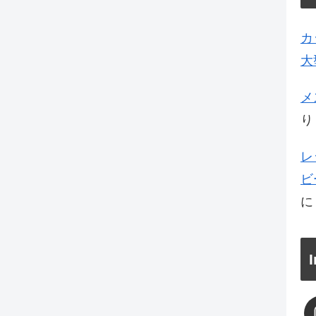
カ
大
メ
り
レ
ビ