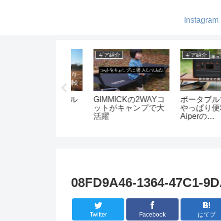
Instagram
ア紹介
ギア紹介
キャンプ
ータブル電源って
寝袋の買い替えは不
湖畔でゆっくり
っぱり便利！-
要かも？コンプレッ
ンプ -キャンプ
perの
ションバッグの威
ジ・ノーム
REEMAN500をキ
力！
ンプで使ってみた
08FD9A46-1364-47C1-9
Twitter
Facebook
はてブ