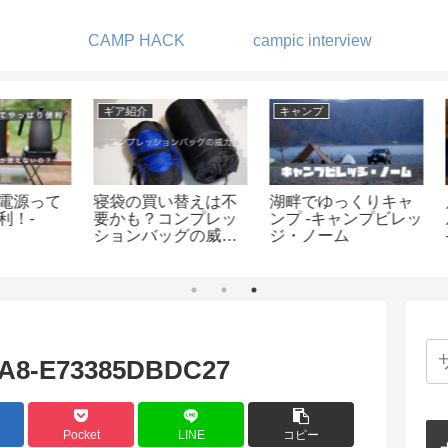
CAMP HACK
campic interview
アパレル・小物
ギア紹介
DIY
キャ
片手サイズの電動ミ
我が家のコーヒーい
スキ
ビレッ
ル コーヒーメーカー
ろいろ2
レザ
-BRUNO BOE080-
りま
DA8-E73385DBDC27
Pocket
LINE
コピー