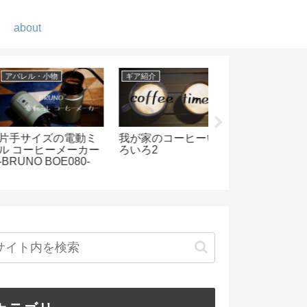
about
ギア紹介
ギア紹介
レットケースを
ソフトクーラー界最
暖をとれて見た目
ークラフトで作
強の保冷力と言えば
オシャレなストーブ
した
AOクーラーズ
レインボーストー
の紹介