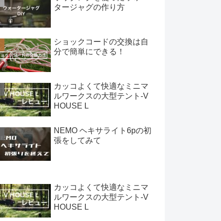
タージャグの作り方
ショックコードの交換は自
分で簡単にできる！
カッコよくて快適なミニマ
ルワークスの大型テント-V
HOUSE L
NEMO ヘキサライト6pの初
張をしてみて
カッコよくて快適なミニマ
ルワークスの大型テント-V
HOUSE L