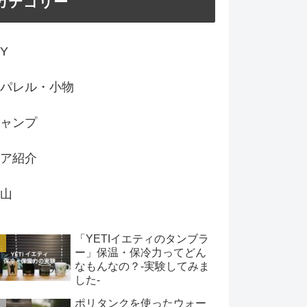
カテゴリー
IY
パレル・小物
ャンプ
ア紹介
山
「YETIイエティのタンブラ
ー」保温・保冷力ってどん
なもんなの？-実験してみま
した-
ポリタンクを使ったウォー