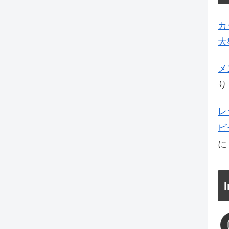
カ
大
メ
り
レ
ビ