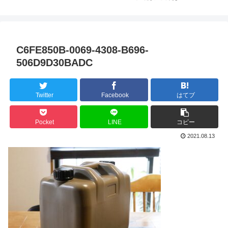
C6FE850B-0069-4308-B696-
506D9D30BADC
Twitter
Facebook
はてブ
Pocket
LINE
コピー
2021.08.13