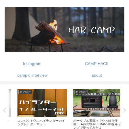
Instagram
CAMP HACK
campic interview
about
ギア紹介
キャンプ
ギ
イ
ポータブル電源ってやっぱり便
1歳児とキャンプを楽しむ
超お
利！-AiperのFREEMAN500をキャ
-キ
ンプで使ってみたよ