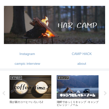
Instagram
CAMP HACK
campic interview
about
ギア紹介
キャンプ
ギ
クス
我が家のコーヒーいろいろ2
湖畔でゆっくりキャンプ -キャンプ
QU
ビレッジ・ノーム
利！
を紹