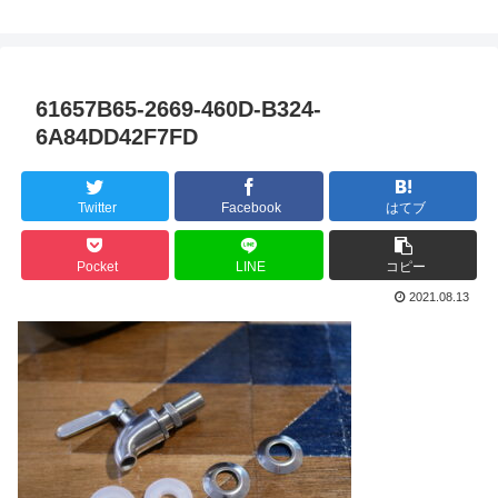
61657B65-2669-460D-B324-
6A84DD42F7FD
Twitter
Facebook
はてブ
Pocket
LINE
コピー
2021.08.13