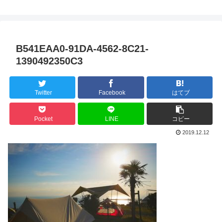
B541EAA0-91DA-4562-8C21-
1390492350C3
Twitter
Facebook
はてブ
Pocket
LINE
コピー
2019.12.12