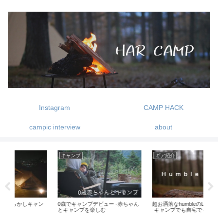
Instagram
CAMP HACK
campic interview
about
ギア紹介
ギア紹介
ギ
ゃん
超お洒落なhumbleのLEDランタン!
MSR MUTHA HUBBA 【マザハバ
20
-キャンプでも自宅でも-
NX】購入しました
ン