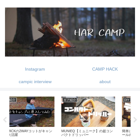
Instagram
CAMP HACK
campic interview
about
DIY
キャンプ
ギ
コン
簡単に収納棚の増設 ディアウォ
1歳児とキャンプを楽しむ
ツ
ールの紹介
比