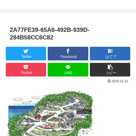
2A77FE39-65A6-492B-939D-
284B58CC6C82
Twitter
Facebook
はてブ
Pocket
LINE
コピー
2019.12.12